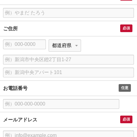
ふ
り
ご住所
必須
が
な
郵
都
便
道
市
番
府
区
号
県
建
町
物
村
お電話番号
任意
名
、
番
地
メールアドレス
必須